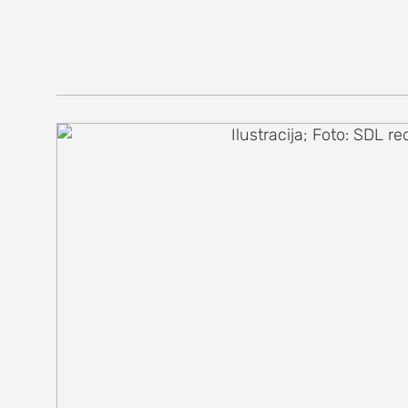
SEKCIJE
društvo
kultura
sport
fudbal
košarka
rukomet
e-sport
ostali sport
zabava