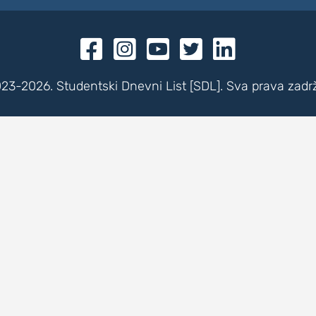





23-2026. Studentski Dnevni List [SDL]. Sva prava zadr