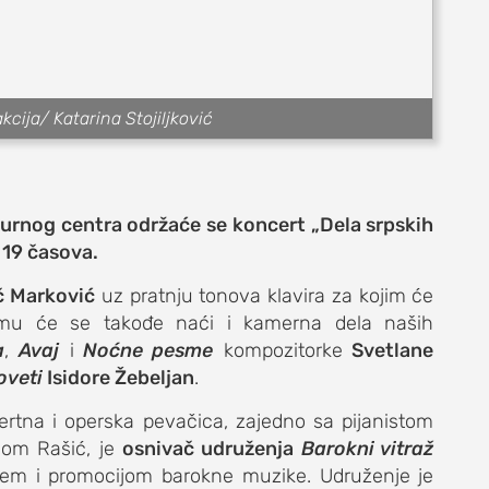
akcija/ Katarina Stojiljković
e
turnog centra održaće se koncert „Dela srpskih
 19 časova.
 Marković
uz pratnju tonova klavira za kojim će
mu će se takođe naći i kamerna dela naših
a
,
Avaj
i
Noćne pesme
kompozitorke
Svetlane
život
oveti
Isidore Žebeljan
.
ertna i operska pevačica, zajedno sa pijanistom
om Rašić, je
osnivač
udruženja
Barokni vitraž
njem i promocijom barokne muzike. Udruženje je