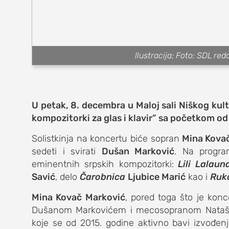
muzika
putovanja
Ilustracija; Foto: SDL red
moda i stil
studenti
organizacij
U petak, 8. decembra u Maloj sali Niškog kul
kompozitorki za glas i klavir” sa početkom od
konkursi
Solistkinja na koncertu biće sopran
Mina Kovač
fakulteti
sedeti i svirati
Dušan Marković
. Na progra
eminentnih srpskih kompozitorki:
Lili Lalaun
studentski 
Savić
, delo
Čarobnica
Ljubice Marić
kao i
Ruk
zdravlje
Mina Kovač Marković
, pored toga što je konc
Dušanom Markovićem i mecosopranom Nataš
it
koje se od 2015. godine aktivno bavi izvođe