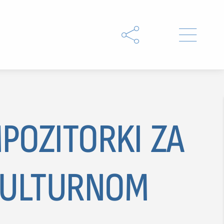


POZITORKI ZA
 KULTURNOM