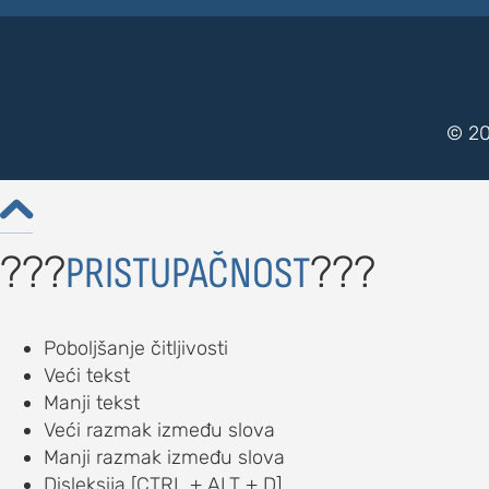
© 20

???
???
PRISTUPAČNOST
Poboljšanje čitljivosti
Veći tekst
Manji tekst
Veći razmak između slova
Manji razmak između slova
Disleksija [CTRL + ALT + D]