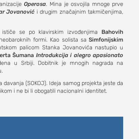
ganizacije
Operosa
. Mina je osvojila mnoge prve
ar Jovanović
i drugim značajnim takmičenjima,
a, ističe se po klavirskim izvođenjima
Bahovih
 neobaroknih formi. Kao solista sa
Simfonijskim
DNEVNI LIST
ntskom palicom Stanka Jovanovića nastupio u
erta Šumana
Introdukcija i alegro apasionato
dena u Srbiji. Dobitnik je mnogih nagrada na
u.
a davanja (SOKOJ). Ideja samog projekta jeste da
 i ne bi li obogatili nacionalni identitet.