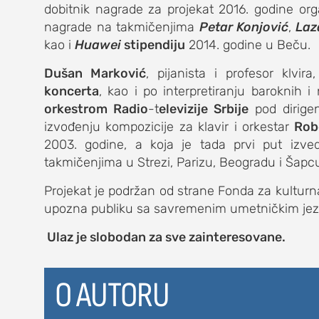
dobitnik nagrade za projekat 2016. godine or
kolumna
nagrade na takmičenjima
Petar Konjović
,
Laz
sdl podkast
kao i
Huawei
stipendiju
2014. godine u Beču.
Dušan Marković
, pijanista i profesor klvir
koncerta
, kao i po interpretiranju baroknih i
STUDENTSKI 
orkestrom Radio
-t
elevizije Srbije
pod dirige
izvođenju kompozicije za klavir i orkestar
Rob
o nama
2003. godine, a koja je tada prvi put izve
takmičenjima u Strezi, Parizu, Beogradu i Šapc
impresum
Projekat je podržan od strane Fonda za kulturn
kontakt
upozna publiku sa savremenim umetničkim jezikom
Ulaz je slobodan za sve zainteresovane.
O AUTORU