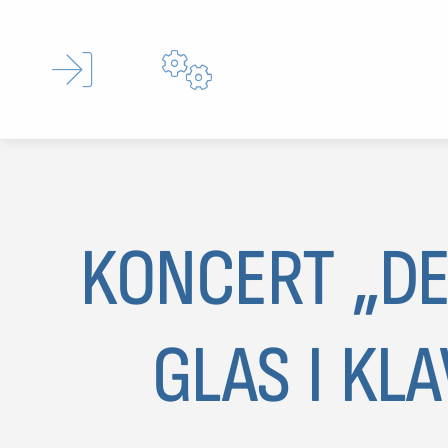


KONCERT „DE
GLAS I KL
MOJ SDL
prijava