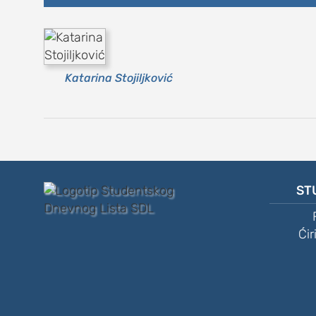
Katarina Stojiljković
ST
Ćir