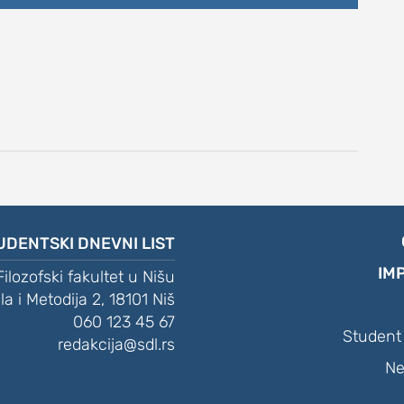
UDENTSKI DNEVNI LIST
IM
Filozofski fakultet u Nišu
ila i Metodija 2, 18101 Niš
060 123 45 67
Student 
redakcija@sdl.rs
Ne