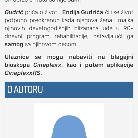
studentski život
Gudrič
priča o životu
Endija Gudriča
čiji se život
zdravlje
potpuno preokrenuo kada njegova žena i majka
njihovih devetogodišnjih blizanaca uđe u 90-
it
dnevni program rehabilitacije, ostavljajući ga
kolumna
samog
sa njihovom decom.
sdl podkast
Ulaznice se mogu nabaviti na blagajni
bioskopa
Cineplexx
, kao i putem aplikacije
STUDENTSKI DNEVNI LIST
CineplexxRS
.
o nama
O AUTORU
impresum
kontakt