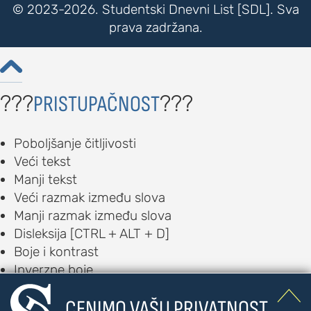
© 2023-2026. Studentski Dnevni List [SDL]. Sva
prava zadržana.

???
???
PRISTUPAČNOST
Poboljšanje čitljivosti
Veći tekst
Manji tekst
Veći razmak između slova
Manji razmak između slova
Disleksija [CTRL + ALT + D]
Boje i kontrast
Inverzne boje
Monohromatski prikaz

CENIMO VAŠU PRIVATNOST.
Vizuelna pomagala