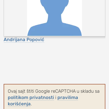
Andrijana Popović
Ovaj sajt štiti Google reCAPTCHA u skladu sa
politikom privatnosti
i
pravilima
korišćenja
.