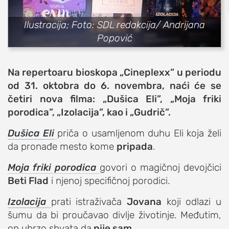
sport
Ilustracija; Foto: SDL redakcija/ Andrijana
fudbal
Popović
košarka
rukomet
Na repertoaru bioskopa „Cineplexx” u periodu
e-sport
od 31. oktobra do 6. novembra, naći će se
ostali sportovi
četiri nova filma: „Dušica Eli”, „Moja friki
porodica”, „Izolacija”, kao i „Gudrič”.
zabava
muzika
Dušica Eli
priča o usamljenom duhu Eli koja želi
putovanja
da pronađe mesto kome
pripada
.
moda i stil
Moja friki porodica
govori o magičnoj devojčici
studenti
Beti Flad
i njenoj specifičnoj porodici.
organizacije
Izolacija
prati istraživača
Jovana
koji odlazi u
konkursi
šumu da bi proučavao divlje životinje. Međutim,
fakulteti
on ubrzo shvata da
nije sam
.