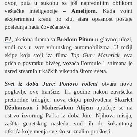
studentski život
ovog puta u sukobu sa još naprednijim oblikom
zdravlje
veštačke inteligencije –
Amelijom
. Kada vojni
eksperimenti krenu po zlu, stara opasnost postaje
it
poslednja nada čovečanstva.
kolumna
F1
, akciona drama sa
Bredom Pitom
u glavnoj ulozi,
sdl podkast
vodi nas u svet vrhunskog automobilizma. U režiji
ekipe koja stoji iza filma
Top Gun: Maverick
, ova
STUDENTSKI DNEVNI LIST
priča o povratku bivšeg vozača Formule 1 snimana je
usred stvarnih trkačkih vikenda širom sveta.
o nama
impresum
Svet iz doba Jure: Ponovo rođeni
otvara novo
poglavlje ove franšize. Tri godine nakon završetka
kontakt
prethodne trilogije, nova ekipa predvođena
Skarlet
Džohanson i Maheršalom Alijem
upućuje se na
ostrvo izvornog Parka iz doba Jure. Njihova misija,
zaštita genetskog nasleđa, vodi ih do šokantnog
otkrića koje menja sve što su znali o prošlosti.