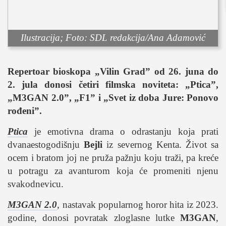
sport
fudbal
košarka
Ilustracija; Foto: SDL redakcija/Ana Adamović
rukomet
e-sport
Repertoar bioskopa „Vilin Grad” od 26. juna do
ostali sportovi
2. jula donosi četiri filmska noviteta: „Ptica”,
„M3GAN 2.0”, „F1” i „Svet iz doba Jure: Ponovo
zabava
rođeni”.
muzika
putovanja
Ptica
je emotivna drama o odrastanju koja prati
dvanaestogodišnju
Bejli
iz severnog Kenta. Život sa
moda i stil
ocem i bratom joj ne pruža pažnju koju traži, pa kreće
studenti
u potragu za avanturom koja će promeniti njenu
organizacije
svakodnevicu.
konkursi
M3GAN 2.0
, nastavak popularnog horor hita iz 2023.
fakulteti
godine, donosi povratak zloglasne lutke
M3GAN
,