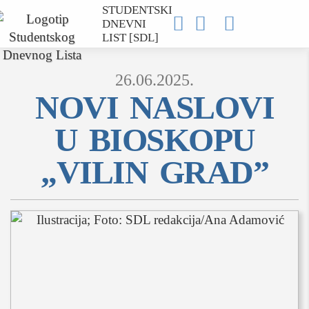
STUDENTSKI



DNEVNI
LIST [SDL]
26.06.2025.
NOVI NASLOVI
U BIOSKOPU
MOJ SDL
„VILIN GRAD”
prijava
SEKCIJE
društvo
kultura