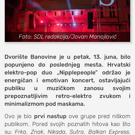
sport
fudbal
košarka
rukomet
Foto: SDL redakcija/Jovan Manojlović
e-sport
ostali sportovi
Dvorište Banovine je u petak, 13. juna, bilo
zabava
popunjeno do poslednjeg mesta. Hrvatski
muzika
elektro-pop duo „Nipplepeople” održao je
putovanja
energičan i emotivan koncert, ostavljajući
moda i stil
publiku u muzičkom zanosu svojim
prepoznatljivim retro-elektro zvukom i
studenti
minimalizmom pod maskama.
organizacije
Ovo je bio
prvi nastup
ove grupe pred niškom
konkursi
publikom. Pored svojih poznatih hitova kao što
fakulteti
su:
Frka
,
Znak
,
Nikada
,
Sutra
,
Balkan Express
,