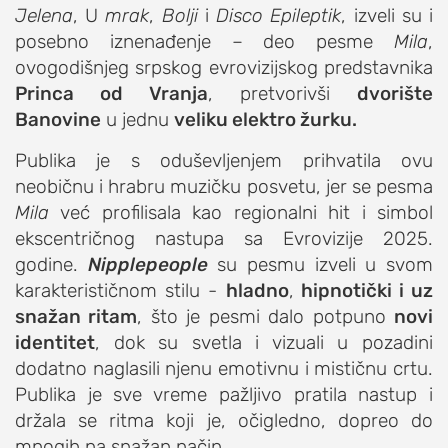
studentski život
Jelena
, U
mrak
,
Bolji
i
Disco Epileptik
, izveli su i
zdravlje
posebno iznenađenje – deo pesme
Mila
,
it
ovogodišnjeg srpskog evrovizijskog predstavnika
Princa od Vranja
, pretvorivši
dvorište
kolumna
Banovine
u jednu
veliku elektro žurku.
sdl podkast
Publika je s oduševljenjem prihvatila ovu
neobičnu i hrabru muzičku posvetu, jer se pesma
STUDENTSKI DNEVNI LIST
Mila
već profilisala kao regionalni hit i simbol
ekscentričnog nastupa sa Evrovizije 2025.
o nama
godine.
Nipplepeople
su pesmu izveli u svom
impresum
karakterističnom stilu -
hladno
,
hipnotički i uz
kontakt
snažan ritam
, što je pesmi dalo potpuno
novi
identitet
, dok su svetla i vizuali u pozadini
dodatno naglasili njenu emotivnu i mističnu crtu.
Publika je sve vreme pažljivo pratila nastup i
držala se ritma koji je, očigledno, dopreo do
mnogih na snažan način.