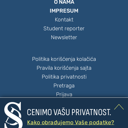
O NAMA
IMPRESUM
Kontakt
Student reporter
Newsletter
Politika korišćenja kolačića
Pravila korišćenja sajta
Politika privatnosti
Pretraga
Prijava

CENIMO VAŠU PRIVATNOST.
Kako obrađujemo Vaše podatke?




