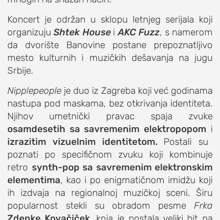
Koncert je održan u sklopu letnjeg serijala koji
organizuju
Shtek House
i
AKC Fuzz
, s namerom
da dvorište Banovine postane prepoznatljivo
mesto kulturnih i muzičkih dešavanja na jugu
Srbije.
Nipplepeople
je duo iz Zagreba koji već godinama
nastupa pod maskama, bez otkrivanja identiteta.
Njihov umetnički pravac spaja zvuke
osamdesetih sa savremenim elektropopom
i
izrazitim vizuelnim identitetom.
Postali su
poznati po specifičnom zvuku koji kombinuje
retro
synth-pop sa savremenim elektronskim
elementima
, kao i po enigmatičnom imidžu koji
ih izdvaja na regionalnoj muzičkoj sceni. Širu
popularnost stekli su obradom pesme
Frka
Zdenke Kovačiček
, koja je postala veliki hit na