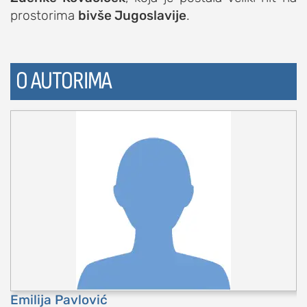
prostorima
bivše Jugoslavije
.
O AUTORIMA
Emilija Pavlović