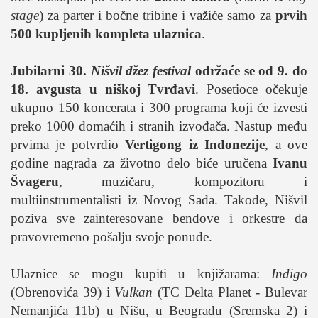
studentski život
stage
) za parter i bočne tribine i važiće samo za
prvih
zdravlje
500 kupljenih kompleta ulaznica
.
it
kolumna
Jubilarni 30.
Nišvil džez festival
održaće se od 9. do
18. avgusta u niškoj Tvrđavi
. Posetioce očekuje
sdl podkast
ukupno 150 koncerata i 300 programa koji će izvesti
preko 1000 domaćih i stranih izvođača. Nastup među
STUDENTSKI DNEVNI LIST
prvima je potvrdio
Vertigong iz Indonezije
, a ove
godine nagrada za životno delo biće uručena
Ivanu
o nama
Švageru
, muzičaru, kompozitoru i
impresum
multiinstrumentalisti iz Novog Sada. Takođe, Nišvil
kontakt
poziva sve zainteresovane bendove i orkestre da
pravovremeno pošalju svoje ponude.
Ulaznice se mogu kupiti u knjižarama:
Indigo
(Obrenovića 39) i
Vulkan
(TC Delta Planet - Bulevar
Nemanjića 11b) u Nišu, u Beogradu (Sremska 2) i