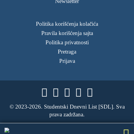
Newsletter
Politika korišćenja kolačića
Pravila korišćenja sajta
Politika privatnosti
Pretraga
Prijava





© 2023-2026. Studentski Dnevni List [SDL]. Sva
prava zadržana.

