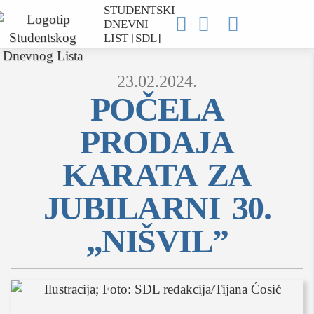
STUDENTSKI



DNEVNI
LIST [SDL]
23.02.2024.
POČELA
PRODAJA
MOJ SDL
KARATA ZA
prijava
JUBILARNI 30.
„NIŠVIL”
SEKCIJE
društvo
kultura