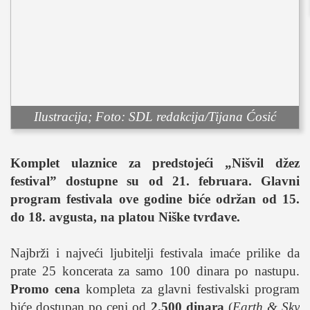
sport
fudbal
košarka
rukomet
e-sport
ostali sportovi
Ilustracija; Foto: SDL redakcija/Tijana Ćosić
zabava
muzika
Komplet ulaznice za predstojeći
„
Nišvil džez
putovanja
festival
”
dostupne su od 21. februara. Glavni
program festivala ove godine biće održan od 15.
moda i stil
do 18. avgusta, na platou Niške tvrđave.
studenti
organizacije
Najbrži i najveći ljubitelji festivala imaće prilike da
konkursi
prate 25 koncerata za samo 100 dinara po nastupu.
Promo cena
kompleta za glavni festivalski program
fakulteti
biće dostupan po ceni od
2.500 dinara
(
Earth & Sky