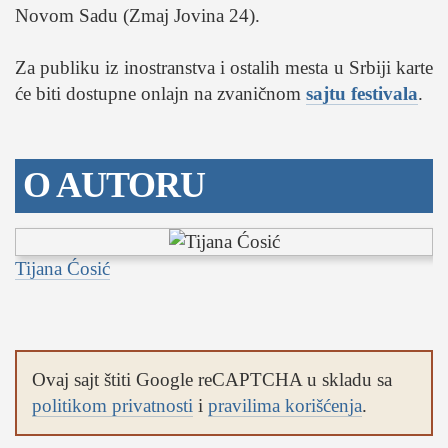
Novom Sadu (Zmaj Jovina 24).
Za publiku iz inostranstva i ostalih mesta u Srbiji karte
će biti dostupne onlajn na zvaničnom
sajtu festivala
.
O AUTORU
Tijana Ćosić
Ovaj sajt štiti Google reCAPTCHA u skladu sa
politikom privatnosti
i
pravilima korišćenja
.