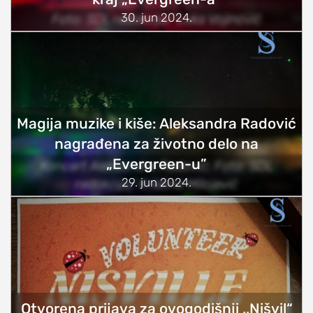
30. jun 2024.
Foto: SDL redakcija/ Luka Vojinović
Magija muzike i kiše: Aleksandra Radović
nagrađena za životno delo na
„Evergreen-u”
Koncert Aleksandre Radović; Foto: SDL
29. jun 2024.
redakcija/ Kristina Milojević
Otvorena prijava za ovogodišnji ,,Nišvil“