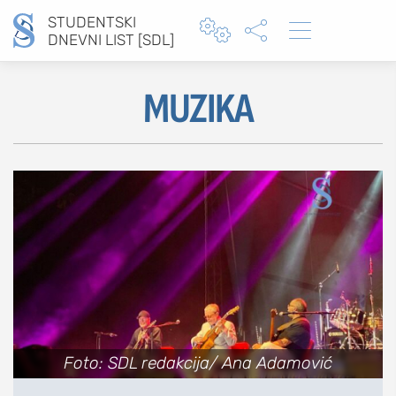
STUDENTSKI



DNEVNI LIST [SDL]
MUZIKA
Type 2 or more characters for results.
MOJ SDL
prijava
SEKCIJE
Foto: SDL redakcija/ Ana Adamović
društvo
kultura