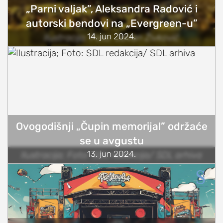
„Parni valjak”, Aleksandra Radović i
autorski bendovi na „Evergreen-u”
14. jun 2024.
Ilustracija; Foto: Jovan Živković
Ovogodišnji „Čupin memorijal” održaće
se u avgustu
13. jun 2024.
Ilustracija; Foto: SDL redakcija/ SDL arhiva