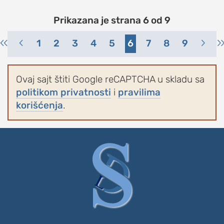
Prikazana je strana 6 od 9
1
2
3
4
5
6
7
8
9
Ovaj sajt štiti Google reCAPTCHA u skladu sa
politikom privatnosti
i
pravilima
korišćenja
.