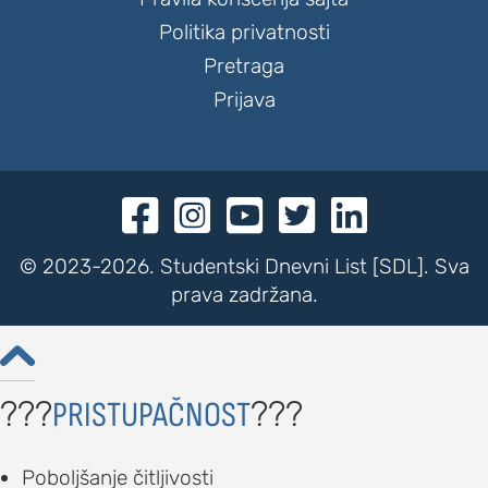
Politika privatnosti
Pretraga
Prijava





© 2023-2026. Studentski Dnevni List [SDL]. Sva
prava zadržana.

???
???
PRISTUPAČNOST
Poboljšanje čitljivosti