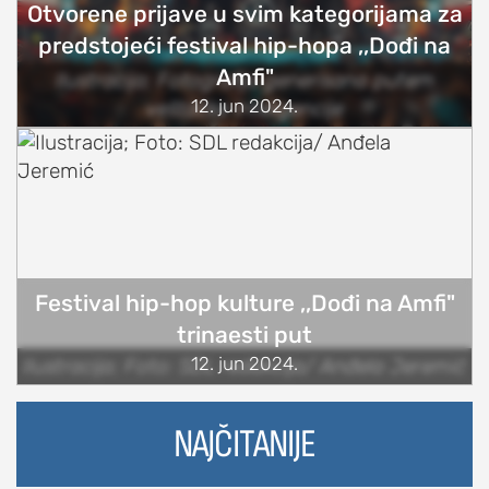
Otvorene prijave u svim kategorijama za
predstojeći festival hip-hopa ,,Dođi na
Amfi"
Ilustracija; Fotografija generisana putem
12. jun 2024.
veštačke inteligencije
Festival hip-hop kulture ,,Dođi na Amfi"
trinaesti put
12. jun 2024.
Ilustracija; Foto: SDL redakcija/ Anđela Jeremić
NAJČITANIJE