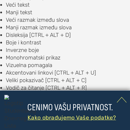
Veći tekst
Manji tekst
Veći razmak između slova
Manji razmak između slova
Disleksija [CTRL + ALT + D]
Boje i kontrast
Inverzne boje
Monohromatski prikaz
Vizuelna pomagala
Akcentovani linkovi [CTRL + ALT + U]
Veliki pokazivač [CTRL + ALT + C]
Vodič za čitanje [CTRL + ALT + R]
Čitač [CTRL + ALT + V]

Auditorna pomagala
CENIMO VAŠU PRIVATNOST.
Text to Speech [CTRL + ALT + T]
Kako obrađujemo Vaše podatke?
Speech to Text [CTRL + ALT + S]