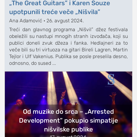
„The Great Guitars” i Karen Souze
sport
upotpunili treće veče „Nišvila”
fudbal
Ana Adamović
•
26. avgust 2024.
košarka
Treći dan glavnog programa „Nišvil” džez festivala
obeležili su nastupi mnogih stranh izvođača, koji su
rukomet
publici doneli zvuk džeza i fanka. Hedlajneri za to
e-sport
veče bili su tri virtuoza na gitari Bireli Lagren, Martin
Tejlor i Ulf Vakenius. Publika se posle preselila desno,
ostali sportovi
odnosno, do sused ...
zabava
muzika
putovanja
moda i stil
studenti
Od muzike do srca – „Arrested
organizacije
Development” pokupio simpatije
konkursi
nišvilske publike
fakulteti