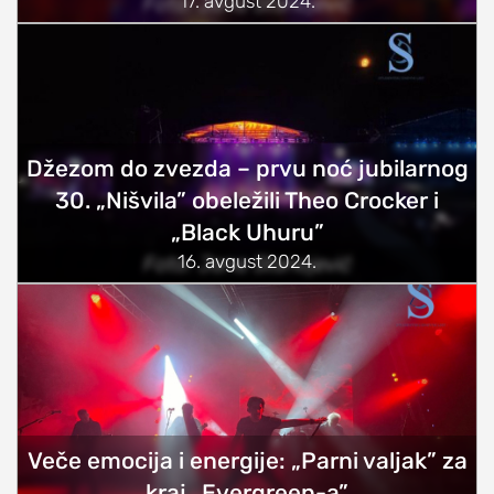
17. avgust 2024.
Foto: Jana Stanojević
studentski život
zdravlje
it
kolumna
Džezom do zvezda – prvu noć jubilarnog
sdl podkast
30. „Nišvila” obeležili Theo Crocker i
„Black Uhuru”
STUDENTSKI DNEVNI LIST
16. avgust 2024.
Foto: Jana Stanojević
o nama
impresum
kontakt
Veče emocija i energije: „Parni valjak” za
kraj „Evergreen-a”