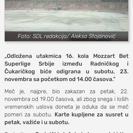
sport
fudbal
košarka
Foto: SDL redakcija/ Aleksa Stojanović
rukomet
e-sport
„Odložena utakmica 16. kola Mozzart Bet
ostali sportovi
Superlige Srbije između Radničkog i
zabava
Čukaričkog biće odigrana u subotu, 23.
muzika
novembra sa početkom od 14.00 časova.”
putovanja
Meč je, najpre, bio zakazan za petak, 22.
moda i stil
novembra od 19.00 časova, ali zbog snega i loših
studenti
vremenskih uslova doneta je oduka da se meč
organizacije
pomeri za subotu.
Karte kupljene za susret u
petak, važiće i u subotu.
konkursi
fakulteti