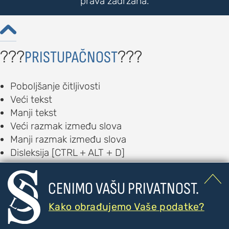
prava zadržana.

???
???
PRISTUPAČNOST
Poboljšanje čitljivosti
Veći tekst
Manji tekst
Veći razmak između slova
Manji razmak između slova
Disleksija [CTRL + ALT + D]
Boje i kontrast

Inverzne boje
CENIMO VAŠU PRIVATNOST.
Monohromatski prikaz
Vizuelna pomagala
Kako obrađujemo Vaše podatke?
Akcentovani linkovi [CTRL + ALT + U]