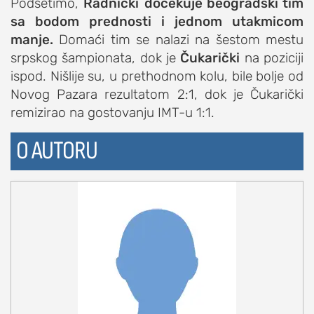
Podsetimo,
Radnički
dočekuje beogradski tim
studentski život
sa bodom prednosti i jednom utakmicom
manje.
Domaći tim se nalazi na šestom mestu
zdravlje
srpskog šampionata, dok je
Čukarički
na poziciji
it
ispod. Nišlije su, u prethodnom kolu, bile bolje od
kolumna
Novog Pazara rezultatom 2:1, dok je Čukarički
sdl podkast
remizirao na gostovanju IMT-u 1:1.
O AUTORU
STUDENTSKI DNEVNI LIST
o nama
impresum
kontakt