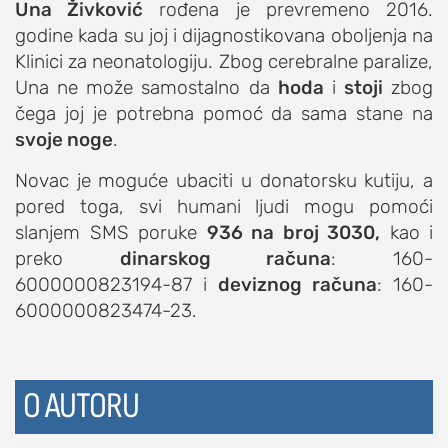
Una Živković
rođena je prevremeno 2016.
studentski život
godine kada su joj i dijagnostikovana oboljenja na
zdravlje
Klinici za neonatologiju. Zbog cerebralne paralize,
Una ne može samostalno da
hoda
i
stoji
zbog
it
čega joj je potrebna pomoć da sama stane na
kolumna
svoje noge
.
sdl podkast
Novac je moguće ubaciti u donatorsku kutiju, a
pored toga, svi humani ljudi mogu pomoći
STUDENTSKI DNEVNI LIST
slanjem SMS poruke
936 na broj 3030,
kao i
preko
dinarskog računa
: 160-
o nama
6000000823194-87 i
deviznog računa
: 160-
impresum
6000000823474-23.
kontakt
O AUTORU