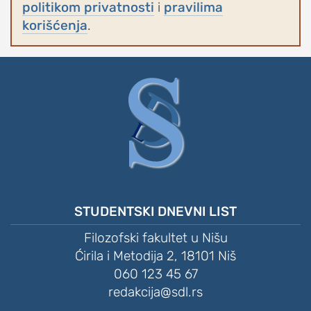
politikom privatnosti
i
pravilima
korišćenja
.
STUDENTSKI DNEVNI LIST
Filozofski fakultet u Nišu
Ćirila i Metodija 2, 18101 Niš
060 123 45 67
redakcija@sdl.rs