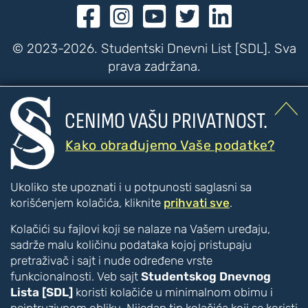





© 2023-2026. Studentski Dnevni List [SDL]. Sva
prava zadržana.


CENIMO VAŠU PRIVATNOST.
???
???
PRISTUPAČNOST
Kako obrađujemo Vaše podatke?
Poboljšanje čitljivosti
Ukoliko ste upoznati i u potpunosti saglasni sa
Veći tekst
korišćenjem kolačića, kliknite
prihvati sve
.
Manji tekst
Kolačići su fajlovi koji se nalaze na Vašem uređaju,
Veći razmak između slova
sadrže malu količinu podataka kojoj pristupaju
Manji razmak između slova
pretraživač i sajt i nude određene vrste
Disleksija [CTRL + ALT + D]
funkcionalnosti. Veb sajt
Studentskog Dnevnog
Boje i kontrast
Lista [SDL]
koristi kolačiće u minimalnom obimu i
Inverzne boje
neintruzivnom obliku. Nijedan tip kolačića koji se koristi