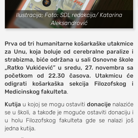
sport
Ilustracija; Foto: SDL redakcija/ Katarina
fudbal
Aleksandrović
košarka
rukomet
Prva od tri humanitarne košarkaške utakmice
e-sport
za Unu, koja boluje od cerebralne paralize i
ostali sportovi
strabizma, biće održana u sali Osnovne škole
„Ratko Vukićević” u sredu, 27. novembra sa
zabava
početkom od 22.30 časova. Utakmicu će
muzika
odigrati košarkaška sekcija Filozofskog i
putovanja
Medicinskog fakulteta
.
moda i stil
Kutija
u kojoj se mogu ostaviti
donacije
nalaziće
studenti
se u školi, a takođe je moguće ostaviti donaciju i
organizacije
u holu Filozofskog fakulteta gde se nalazi još
konkursi
jedna kutija.
fakulteti