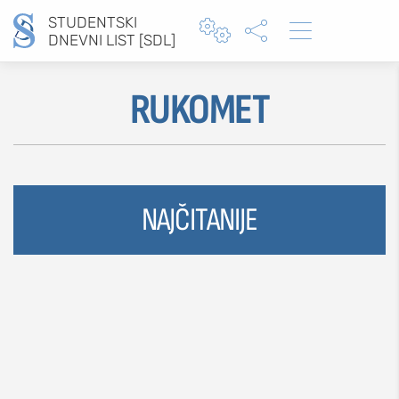
STUDENTSKI



DNEVNI LIST [SDL]
RUKOMET
Type 2 or more characters for results.
NAJČITANIJE
MOJ SDL
prijava
SEKCIJE
društvo
kultura