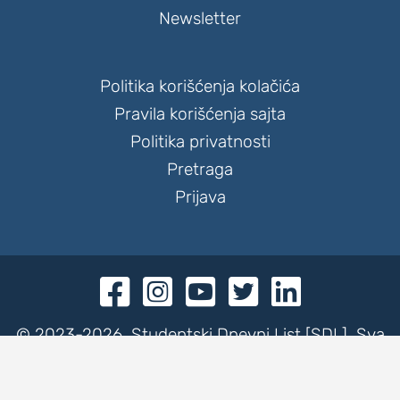
Newsletter
Politika korišćenja kolačića
Pravila korišćenja sajta
Politika privatnosti
Pretraga
Prijava





© 2023-2026. Studentski Dnevni List [SDL]. Sva
prava zadržana.