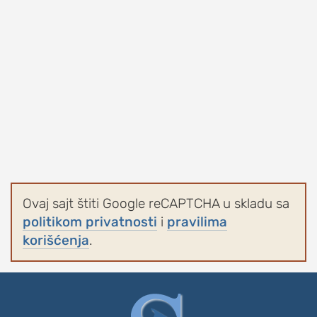
studentski život
zdravlje
it
kolumna
sdl podkast
STUDENTSKI DNEVNI LIST
o nama
Ovaj sajt štiti Google reCAPTCHA u skladu sa
impresum
politikom privatnosti
i
pravilima
kontakt
korišćenja
.