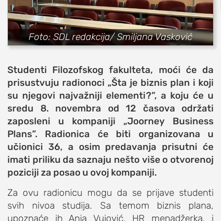
sport
fudbal
Foto: SDL redakcija/ Smiljana Vasković
košarka
rukomet
Studenti Filozofskog fakulteta, moći će da
e-sport
prisustvuju radionoci „Šta je biznis plan i koji
ostali sportovi
su njegovi najvažniji elementi?”
, a koju će u
sredu 8. novembra od 12 časova održati
zabava
zaposleni u k
ompaniji
„
Joorney Business
muzika
Plans
”
. Radionica će biti organizovana u
putovanja
učionici 36, a osim predavanja prisutni će
moda i stil
imati priliku da saznaju nešto više o o
tvorenoj
studenti
poziciji za posao u ovoj kompaniji.
organizacije
Za ovu radionicu mogu da se prijave studenti
konkursi
svih nivoa studija. Sa temom biznis plana,
upoznaće ih Anja Vujović, HR menadžerka, i
fakulteti