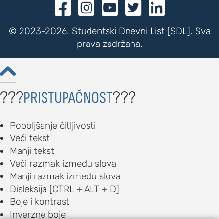





© 2023-2026. Studentski Dnevni List [SDL]. Sva
prava zadržana.

???
???
PRISTUPAČNOST
Poboljšanje čitljivosti
Veći tekst
Manji tekst
Veći razmak između slova
Manji razmak između slova
Disleksija [CTRL + ALT + D]
Boje i kontrast
Inverzne boje