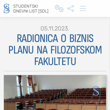
STUDENTSKI



DNEVNI LIST [SDL]
05.11.2023.
RADIONICA O BIZNIS
Type 2 or more characters for results.
PLANU NA FILOZOFSKOM
FAKULTETU
MOJ SDL
prijava
SEKCIJE
društvo
kultura