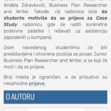
Anđela Zdravković, Business Plan Researcher
studentski život
and Writer. Takođe, cilj radionice biće
da
zdravlje
studente motiviše da se prijave za
Case
it
Study
radionicu gde će raditi konkretne
poslovne zadatke i rešavati uz asistenciju
kolumna
zaposlenih u kompaniji.
sdl podkast
Osim navedenog, studentima će biti
predstavljena i otvorena pozicija za posao Junior
STUDENTSKI DNEVNI LIST
Business Plan Researcher and Writer, a za koji će
o nama
moći i da se prijave.
impresum
Broj mesta je ograničen, a za prisustvo su
kontakt
neophodne
prijave.
O AUTORU