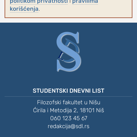
politikom privatnosti
i
pravilima
korišćenja
.
STUDENTSKI DNEVNI LIST
Filozofski fakultet u Nišu
Ćirila i Metodija 2, 18101 Niš
060 123 45 67
redakcija@sdl.rs