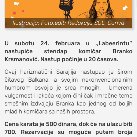
sport
fudbal
Ilustracija; Foto,edit: Redakcija SDL, Canva
košarka
rukomet
U subotu 24. februara u ,,Labeerintu’’
e-sport
nastupiće stendap komičar Branko
ostali sportovi
Krsmanović.
Nastup počinje u 20 časova.
zabava
Ovaj harizmatični Sarajlija nastupao je širom
muzika
čitavog Balkana, a svojim nekonvencionalnim
putovanja
humorom osvojio je srca mnogih. Umerena
vulgarnost i lakoća kojom čini čak i mračne teme
moda i stil
smešnim izdvajaju Branka kao jednog od boljih
studenti
mladih komičara sa naših prostora.
organizacije
Cena karata je 500 dinara, dok će na ulazu biti
konkursi
700. Rezervacije su moguće putem broja
fakulteti