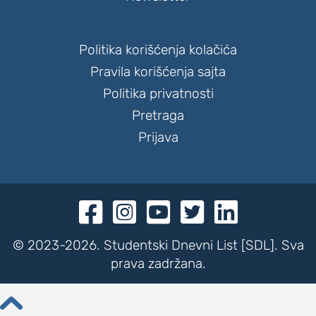
Politika korišćenja kolačića
Pravila korišćenja sajta
Politika privatnosti
Pretraga
Prijava





© 2023-2026. Studentski Dnevni List [SDL]. Sva
prava zadržana.
